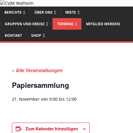
BERICHTE
ÜBER UNS
MIETE
GRUPPEN UND KREISE
TERMINE
MITGLIED WERDEN
KONTAKT
SHOP
« Alle Veranstaltungen
Papiersammlung
21. November von 9:00
bis
12:00
Zum Kalender hinzufügen