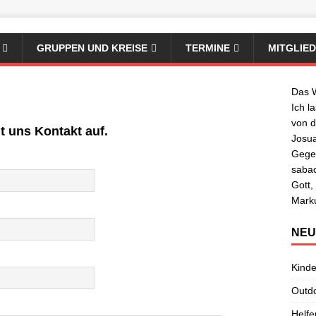
GRUPPEN UND KREISE
TERMINE
MITGLIE
Das W
Ich l
von d
t uns Kontakt auf.
Josua
Gegen
sabac
Gott,
Mark
NEU
Kinde
Outdo
Helfe