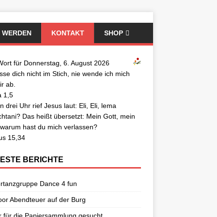
D WERDEN
KONTAKT
SHOP
ort für Donnerstag, 6. August 2026
asse dich nicht im Stich, nie wende ich mich
ir ab.
 1,5
 drei Uhr rief Jesus laut: Eli, Eli, lema
htani? Das heißt übersetzt: Mein Gott, mein
 warum hast du mich verlassen?
us 15,34
ESTE BERICHTE
rtanzgruppe Dance 4 fun
or Abendteuer auf der Burg
r für die Papiersammlung gesucht