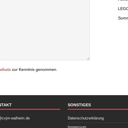
LEGO
Somme
chutz
zur Kenntnis genommen.
NTAKT
SONSTIGES
@cvjm-walheim.de
Datenschutzerklärung
Impressum