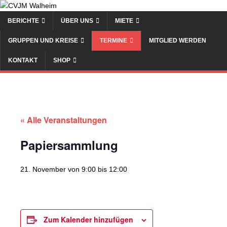
BERICHTE
ÜBER UNS
MIETE
GRUPPEN UND KREISE
TERMINE
MITGLIED WERDEN
KONTAKT
SHOP
« Alle Veranstaltungen
Papiersammlung
21. November von 9:00
bis
12:00
Zum Kalender hinzufügen