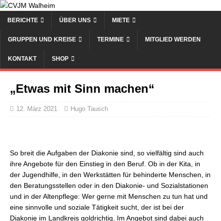
BERICHTE
ÜBER UNS
MIETE
GRUPPEN UND KREISE
TERMINE
MITGLIED WERDEN
KONTAKT
SHOP
„Etwas mit Sinn machen“
12. März 2021
Hugo Tausch
So breit die Aufgaben der Diakonie sind, so vielfältig sind auch
ihre Angebote für den Einstieg in den Beruf. Ob in der Kita, in
der Jugendhilfe, in den Werkstätten für behinderte Menschen, in
den Beratungsstellen oder in den Diakonie- und Sozialstationen
und in der Altenpflege: Wer gerne mit Menschen zu tun hat und
eine sinnvolle und soziale Tätigkeit sucht, der ist bei der
Diakonie im Landkreis goldrichtig. Im Angebot sind dabei auch