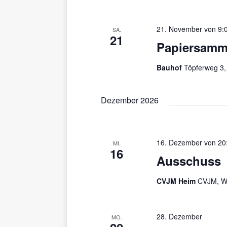
u
ü
a
m
s
l
w
21. November von 9:
s
SA.
21
ä
t
e
Papiersamm
h
l
u
l
w
Bauhof
Töpferweg 3
e
n
o
n
r
g
.
t
Dezember 2026
e
e
i
n
n
S
g
16. Dezember von 20
MI.
u
16
e
Ausschuss
b
c
e
CVJM Heim
CVJM, W
h
n
.
e
S
u
28. Dezember
MO.
u