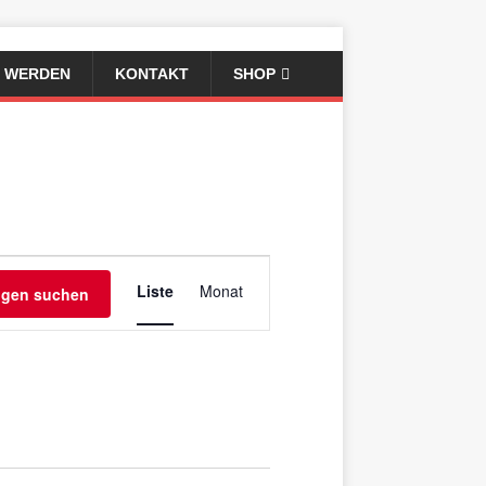
D WERDEN
KONTAKT
SHOP
V
Liste
Monat
ngen suchen
e
r
a
n
s
t
a