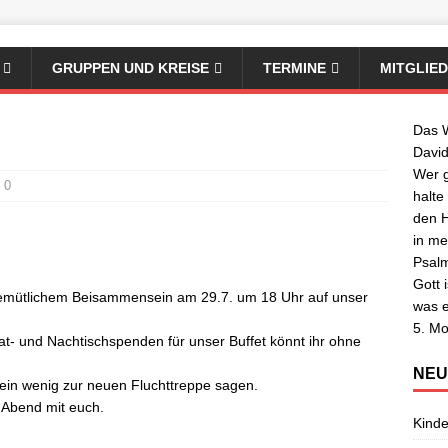
GRUPPEN UND KREISE
TERMINE
MITGLIE
Das W
David
Wer g
0
halte
den H
in me
Psal
Gott i
 gemütlichem Beisammensein am 29.7. um 18 Uhr auf unser
was e
5. Mo
Salat- und Nachtischspenden für unser Buffet könnt ihr ohne
NEU
ein wenig zur neuen Fluchttreppe sagen.
 Abend mit euch.
Kinde