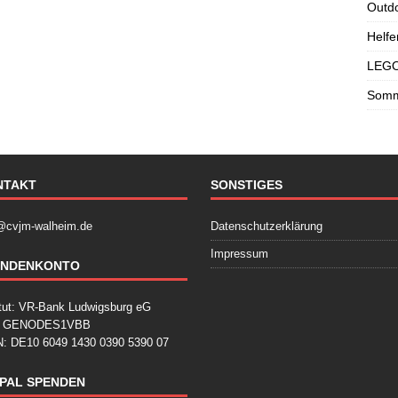
Outdo
Helfe
LEGO
Somme
NTAKT
SONSTIGES
@cvjm-walheim.de
Datenschutzerklärung
Impressum
ENDENKONTO
itut: VR-Bank Ludwigsburg eG
: GENODES1VBB
: DE10 6049 1430 0390 5390 07
PAL SPENDEN