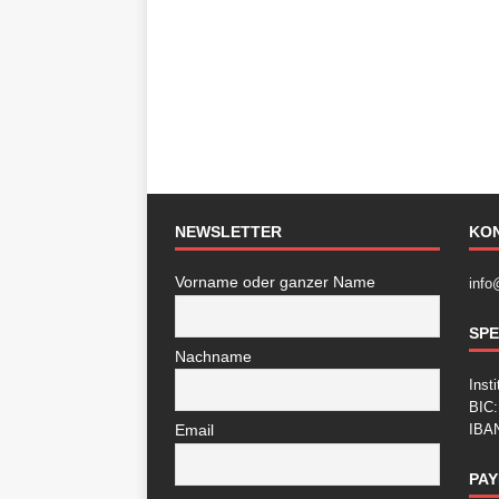
NEWSLETTER
KO
Vorname oder ganzer Name
info
SP
Nachname
Inst
BIC
IBAN
Email
PAY